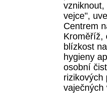
vzniknout,
vejce", uv
Centrem n
Kroměříž,
blízkost n
hygieny ap
osobní čis
rizikových
vaječných 