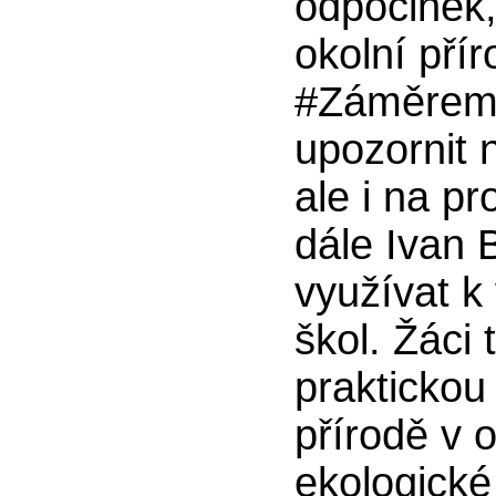
odpočinek,
okolní přír
#Záměrem 
upozornit 
ale i na pr
dále Ivan 
využívat k
škol. Žáci 
praktickou
přírodě v 
ekologické