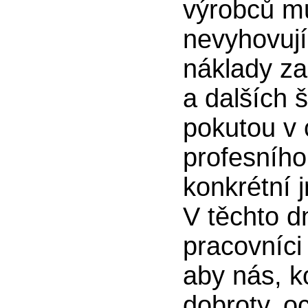
výrobců mu
nevyhovují
náklady za
a dalších 
pokutou v 
profesního
konkrétní 
V těchto d
pracovníci
aby nás, 
dobroty, oc