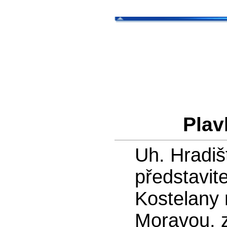
Plav
Uh. Hradiš
představit
Kostelany
Moravou, z