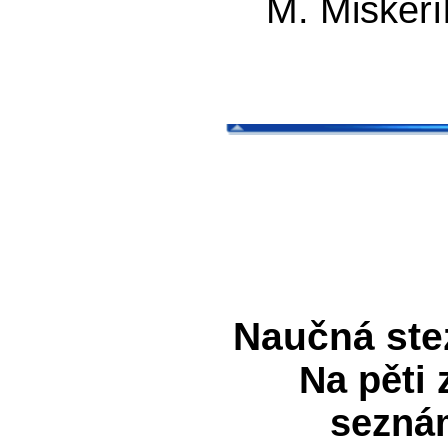
M. Miškeř
Naučná stez
Na pěti
seznám