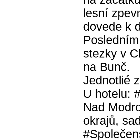
lesní zpev
dovede k 
Posledním
stezky v Ch
na Bunč.
Jednotlié 
U hotelu: 
Nad Modro
okrajů, sad
#Společens