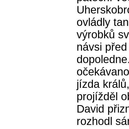
Uherskobr
ovládly ta
výrobků sv
návsi před
dopoledne
očekávano
jízda králů
projížděl 
David přiz
rozhodl sám