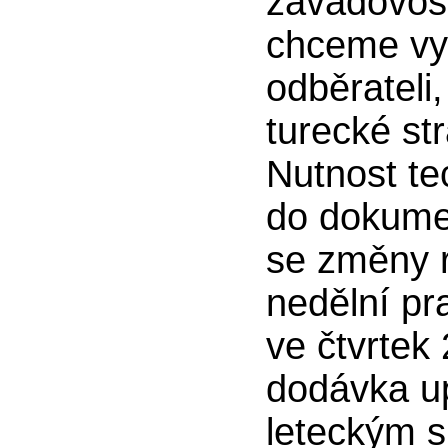
závadovost
chceme vy
odběrateli
turecké str
Nutnost te
do dokume
se změny r
nedělní p
ve čtvrtek 
dodávka up
leteckým s