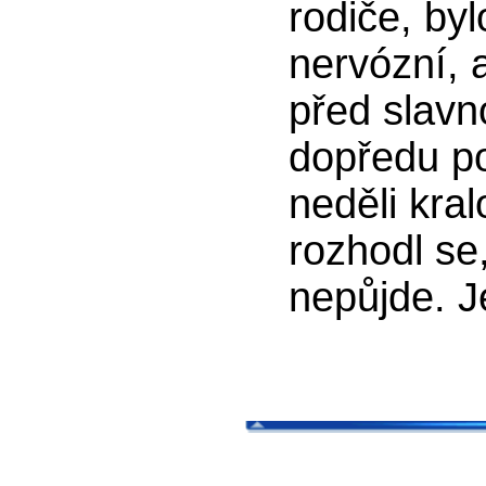
rodiče, by
nervózní, 
před slavn
dopředu po
neděli kral
rozhodl se
nepůjde. J