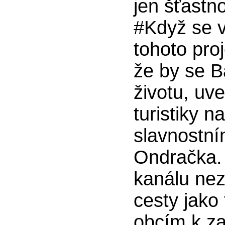
jen šťastn
#Když se v
tohoto proj
že by se B
životu, uv
turistiky 
slavnostní
Ondračka.
kanálu ne
cesty jako
obcím k z