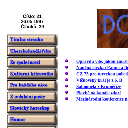
Číslo: 21
26.05.1997
Článků: 39
Opravdu víte, jakou zmrzli
Naučná stezka: Fauna a f
CZ 75 pro tureckou policii
Vlčnovský král je z 6. B
Salmonela z Kroměříže
Plavbě na kanále zdar!
Mezinárodní konference n