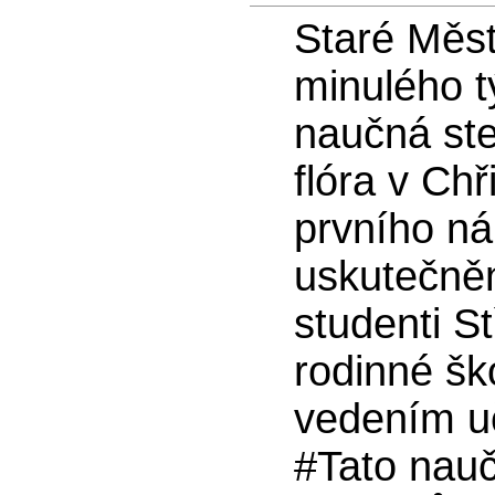
Staré Měs
minulého t
naučná st
flóra v Chř
prvního ná
uskutečněn
studenti S
rodinné šk
vedením uč
#Tato nau