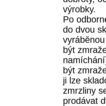
výrobky.
Po odborné
do dvou sk
vyráběnou 
být zmraže
namíchání)
být zmraže
ji lze skla
zmrzliny 
prodávat d