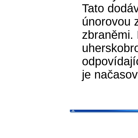
Tato dodáv
únorovou zá
zbraněmi. 
uherskobr
odpovídají
je načasov