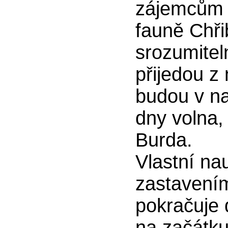
zájemcům z
fauně Chř
srozumite
přijedou z 
budou v na
dny volna,
Burda.
Vlastní na
zastavením
pokračuje 
na začátku