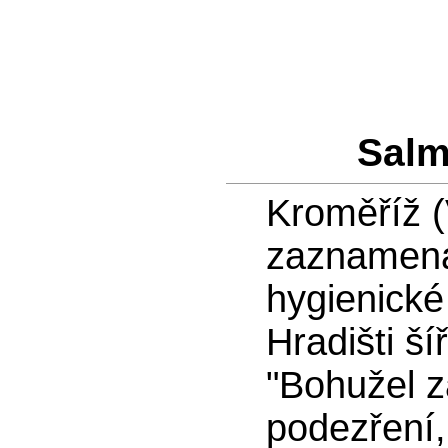
Salm
Kroměříž 
zaznamenal
hygienické
Hradišti š
"Bohužel z
podezření