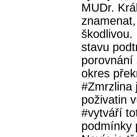
MUDr. Král
znamenat, 
škodlivou.
stavu podt
porovnání 
okres přek
#Zmrzlina j
poživatin 
#vytváří to
podmínky p