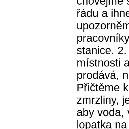
chovejme 
řádu a ihn
upozorněme
pracovníky
stanice. 2
místnosti 
prodává, na
Přičtěme 
zmrzliny, j
aby voda, 
lopatka na