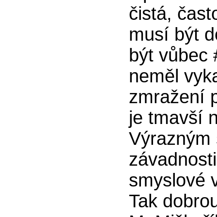
čistá, čas
musí být 
být vůbec 
neměl vyk
zmražení p
je tmavší 
Výrazným s
závadnosti
smyslové 
Tak dobrou