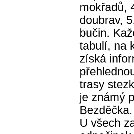
mokřadů, 4
doubrav, 5
bučin. Kaž
tabulí, na
získá info
přehledno
trasy stez
je známý p
Bezděčka.
U všech za