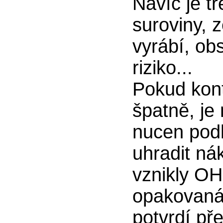
Navíc je t
suroviny, 
vyrábí, obs
riziko...
Pokud kont
špatně, je
nucen podl
uhradit nák
vznikly OH
opakovaná
potvrdí př