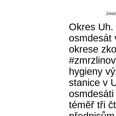
Zmrzl
Okres Uh. 
osmdesát 
okrese zko
#zmrzlinov
hygieny vý
stanice v U
osmdesáti
téměř tři č