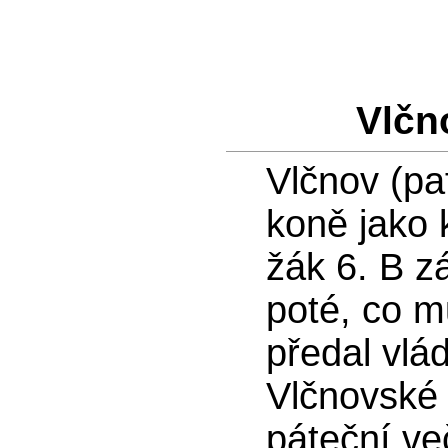
Vlčno
Vlčnov (pa
koně jako 
žák 6. B zá
poté, co m
předal vlá
Vlčnovské 
páteční ve