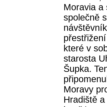
Moravia a 
společně s
návštěvník
přestřižen
které v so
starosta U
Šupka. Ten
připomenul
Moravy pr
Hradiště 