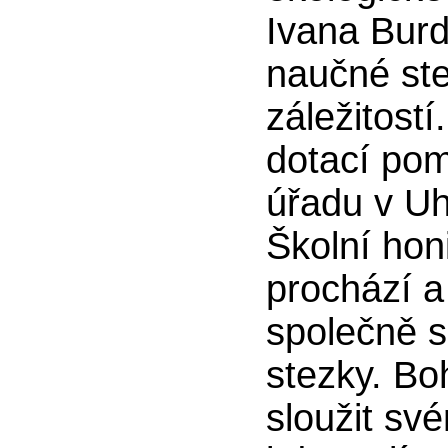
Ivana Burd
naučné st
záležitost
dotací pom
úřadu v Uh
Školní hon
prochází a 
společně s
stezky. Bo
sloužit sv