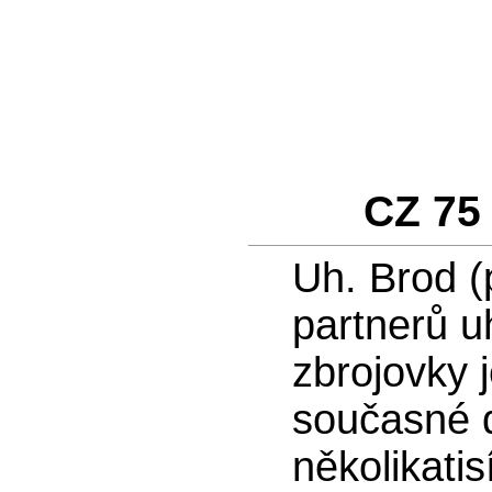
CZ 75 
Uh. Brod (
partnerů 
zbrojovky 
současné d
několikati