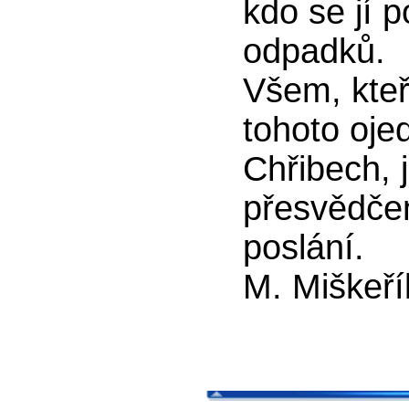
kdo se jí p
odpadků.
Všem, kteří
tohoto oje
Chřibech, j
přesvědčení
poslání.
M. Miškeř