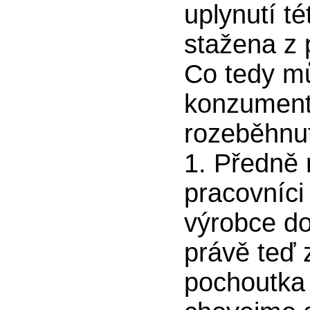
uplynutí t
stažena z 
Co tedy m
konzumenti
rozeběhnu
1. Předně 
pracovníci
výrobce d
právě teď
pochoutka 