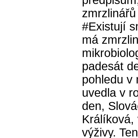
předpisům,
zmrzlinářů
#Existují s
má zmrzli
mikrobiolo
padesát de
pohledu v 
uvedla v r
den, Slová
Králíková,
výživy. Ten